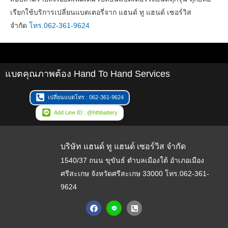
เรียกใช้บริการเปลี่ยนแบตเตอรี่จาก แฮนด์ ทู แฮนด์ เซอร์วิส
จำกัด
โทร.062-361-9624
แบตคุณภาพต้อง Hand To Hand Services
เปลี่ยนแบตโทร : 062-361-9624
Add Line ID : @hthbattery
บริษัท แฮนด์ ทู แฮนด์ เซอร์วิส จำกัด
1540/37 ถนน ขุขันธ์ ตำบลเมืองใต้ อำเภอเมือง
ศรีสะเกษ จังหวัดศรีสะเกษ 33000
โทร.062-361-
9624
F
P
a
h
c
o
e
n