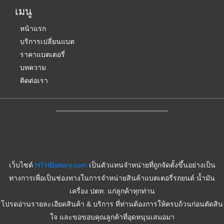
b
e
เมนู
o
-
o
s
k
q
หน้าแรก
u
บริการเปลี่ยนแบต
a
r
ราคาแบตเตอรี่
e
-
บทความ
a
ติดต่อเรา
l
t
เว็บไซต์
HTHBattery.com
เป็นตัวแทนจำหน่ายที่ถูกจัดตั้งขึ้นอย่างเป็น
ทางการเพื่อเป็นช่องทางในการจำหน่ายสินค้าแบตเตอรี่รถยนต์ น้ำมัน
เครื่อง ปตท. แก่ลูกค้าทุกท่าน
โปรดอ่านรายละเอียดสินค้า & บริการ ที่ท่านต้องการให้ครบถ้วนก่อนตัดสิน
ใจ และขอขอบคุณลูกค้าที่อุดหนุนเสมอมา