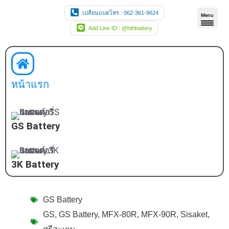
Skip
เปลี่ยนแบตโทร : 062-361-9624
Menu
to
Add Line ID : @hthbattery
content
หน้าแรก
GS Battery
3K Battery
GS Battery
GS
,
GS Battery
,
MFX-80R
,
MFX-90R
,
Sisaket
,