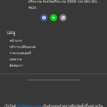
ศรีสะเกษ จังหวัดศรีสะเกษ 33000
โทร.062-361-
9624
F
P
a
h
c
o
e
n
b
e
เมนู
o
-
o
s
k
q
หน้าแรก
u
บริการเปลี่ยนแบต
a
r
ราคาแบตเตอรี่
e
-
บทความ
a
ติดต่อเรา
l
t
เว็บไซต์
HTHBattery.com
เป็นตัวแทนจำหน่ายที่ถูกจัดตั้งขึ้นอย่างเป็น