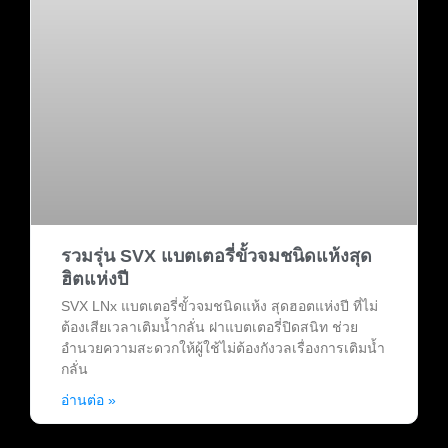
รวมรุ่น SVX แบตเตอรี่ขั้วจมชนิดแห้งสุด
ฮิตแห่งปี
SVX LNx แบตเตอรี่ขั้วจมชนิดแห้ง สุดฮอตแห่งปี ที่ไม่
ต้องเสียเวลาเติมน้ำกลั่น ฝาแบตเตอรี่ปิดสนิท ช่วย
อำนวยความสะดวกให้ผู้ใช้ไม่ต้องกังวลเรื่องการเติมน้ำ
กลั่น
อ่านต่อ »