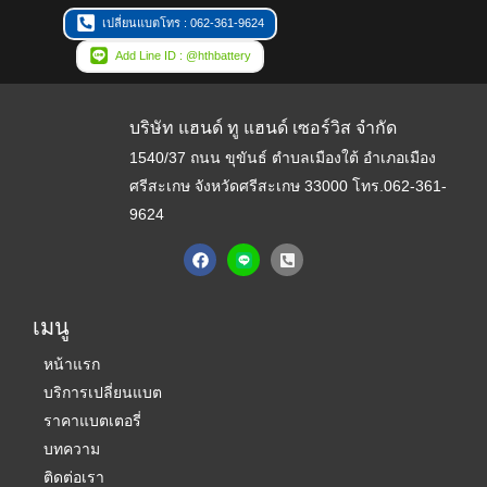
เปลี่ยนแบตโทร : 062-361-9624
Add Line ID : @hthbattery
บริษัท แฮนด์ ทู แฮนด์ เซอร์วิส จำกัด
1540/37 ถนน ขุขันธ์ ตำบลเมืองใต้ อำเภอเมือง
ศรีสะเกษ จังหวัดศรีสะเกษ 33000
โทร.062-361-
9624
F
P
a
h
c
o
e
n
b
e
เมนู
o
-
o
s
k
q
หน้าแรก
u
บริการเปลี่ยนแบต
a
r
ราคาแบตเตอรี่
e
-
บทความ
a
ติดต่อเรา
l