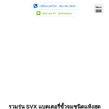
Skip
เปลี่ยนแบตโทร : 062-361-9624
Menu
to
Add Line ID : @hthbattery
content
รวมรุ่น SVX แบตเตอรี่ขั้วจมชนิดแห้งสุด