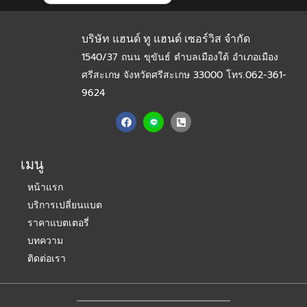
บริษัท แฮนด์ ทู แฮนด์ เซอร์วิส จำกัด
1540/37 ถนน ขุขันธ์ ตำบลเมืองใต้ อำเภอเมือง
ศรีสะเกษ จังหวัดศรีสะเกษ 33000
โทร.062-361-
9624
F
P
a
h
c
o
e
n
b
e
เมนู
o
-
o
s
หน้าแรก
k
q
u
บริการเปลี่ยนแบต
a
r
ราคาแบตเตอรี่
e
-
บทความ
a
ติดต่อเรา
l
t