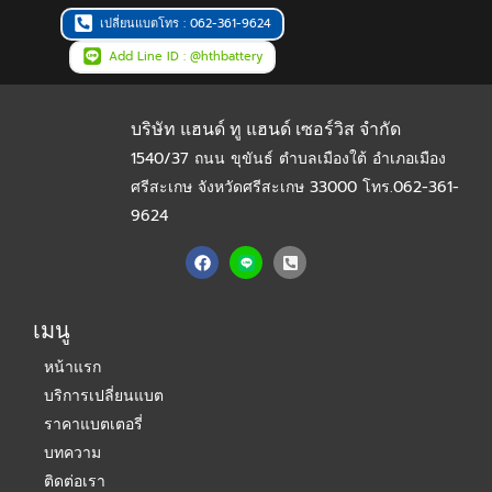
เปลี่ยนแบตโทร : 062-361-9624
Add Line ID : @hthbattery
บริษัท แฮนด์ ทู แฮนด์ เซอร์วิส จำกัด
1540/37 ถนน ขุขันธ์ ตำบลเมืองใต้ อำเภอเมือง
ศรีสะเกษ จังหวัดศรีสะเกษ 33000
โทร.062-361-
9624
F
P
a
h
c
o
e
n
b
e
เมนู
o
-
o
s
หน้าแรก
k
q
u
บริการเปลี่ยนแบต
a
r
ราคาแบตเตอรี่
e
-
บทความ
a
ติดต่อเรา
l