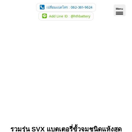
Skip
เปลี่ยนแบตโทร : 062-361-9624
Menu
to
Add Line ID : @hthbattery
content
รวมรุ่น SVX แบตเตอรี่ขั้วจมชนิดแห้งสุด