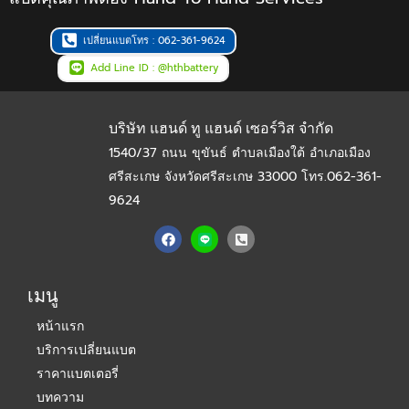
เปลี่ยนแบตโทร : 062-361-9624
Add Line ID : @hthbattery
บริษัท แฮนด์ ทู แฮนด์ เซอร์วิส จำกัด
1540/37 ถนน ขุขันธ์ ตำบลเมืองใต้ อำเภอเมือง
ศรีสะเกษ จังหวัดศรีสะเกษ 33000
โทร.062-361-
9624
F
P
a
h
c
o
e
n
b
e
เมนู
o
-
o
s
หน้าแรก
k
q
u
บริการเปลี่ยนแบต
a
r
ราคาแบตเตอรี่
e
-
บทความ