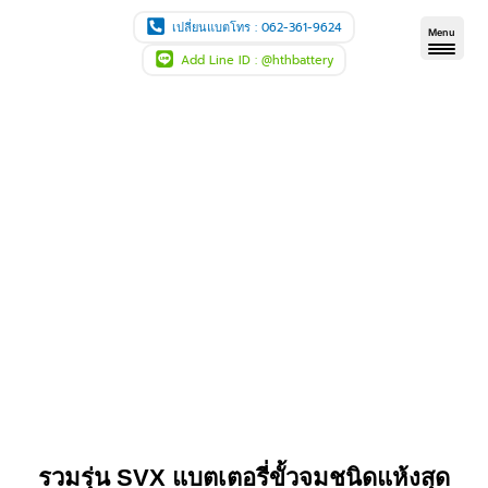
Skip
เปลี่ยนแบตโทร : 062-361-9624
Menu
to
Add Line ID : @hthbattery
content
รวมรุ่น SVX แบตเตอรี่ขั้วจมชนิดแห้งสุด