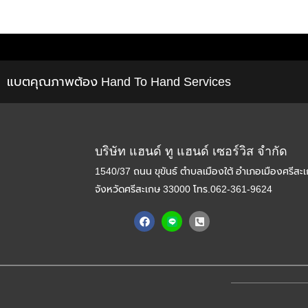
แบตคุณภาพต้อง Hand To Hand Services
บริษัท แฮนด์ ทู แฮนด์ เซอร์วิส จำกัด
1540/37 ถนน ขุขันธ์ ตำบลเมืองใต้ อำเภอเมืองศรีสะ
จังหวัดศรีสะเกษ 33000
โทร.062-361-9624
F
P
a
h
c
o
e
n
b
e
o
-
o
s
k
q
u