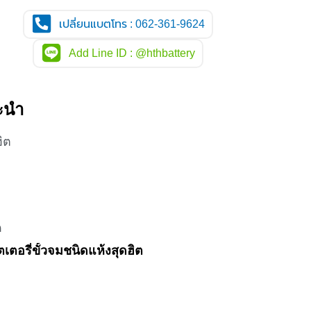
เปลี่ยนแบตโทร : 062-361-9624
Add Line ID : @hthbattery
ะนำ
ิต
ด
เตอรี่ขั้วจมชนิดแห้งสุดฮิต