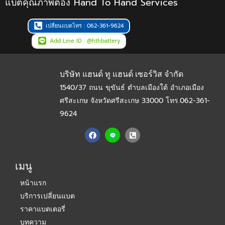
แบตคุณภาพต้อง Hand To Hand Services
เปลี่ยนแบตโทร : 062-361-9624
Add Line ID : @hthbattery
บริษัท แฮนด์ ทู แฮนด์ เซอร์วิส จำกัด
1540/37 ถนน ขุขันธ์ ตำบลเมืองใต้ อำเภอเมือง
ศรีสะเกษ จังหวัดศรีสะเกษ 33000
โทร.062-361-
9624
F
P
a
h
c
o
e
n
b
e
เมนู
o
-
o
s
หน้าแรก
k
q
u
บริการเปลี่ยนแบต
a
r
ราคาแบตเตอรี่
e
-
บทความ