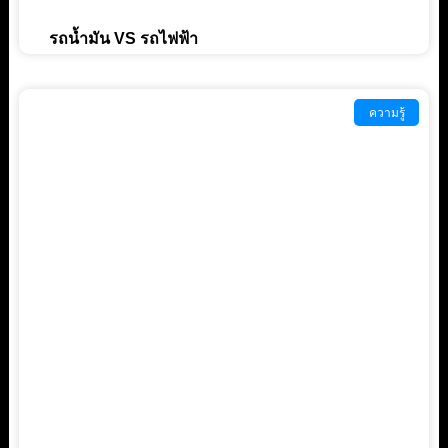
รถน้ำมัน VS รถไฟฟ้า
ความรู้