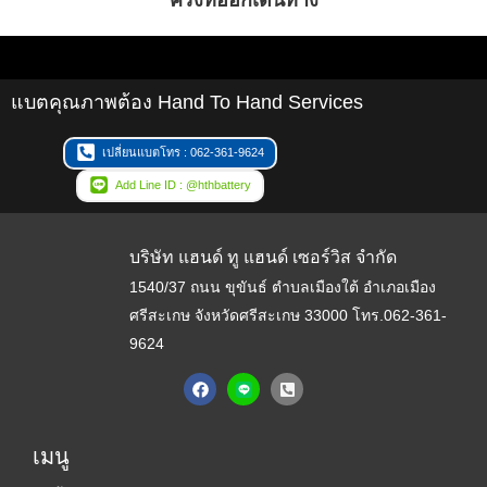
ครั้งที่ออกเดินทาง
แบตคุณภาพต้อง Hand To Hand Services
เปลี่ยนแบตโทร : 062-361-9624
Add Line ID : @hthbattery
บริษัท แฮนด์ ทู แฮนด์ เซอร์วิส จำกัด
1540/37 ถนน ขุขันธ์ ตำบลเมืองใต้ อำเภอเมือง
ศรีสะเกษ จังหวัดศรีสะเกษ 33000
โทร.062-361-
9624
F
P
a
h
c
o
e
n
b
e
เมนู
o
-
o
s