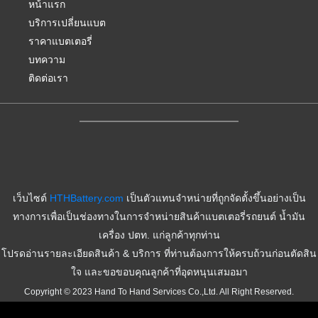
k
q
หน้าแรก
u
บริการเปลี่ยนแบต
a
r
ราคาแบตเตอรี่
e
-
บทความ
a
ติดต่อเรา
l
t
เว็บไซต์
HTHBattery.com
เป็นตัวแทนจำหน่ายที่ถูกจัดตั้งขึ้นอย่างเป็น
ทางการเพื่อเป็นช่องทางในการจำหน่ายสินค้าแบตเตอรี่รถยนต์ น้ำมัน
เครื่อง ปตท. แก่ลูกค้าทุกท่าน
โปรดอ่านรายละเอียดสินค้า & บริการ ที่ท่านต้องการให้ครบถ้วนก่อนตัดสิน
ใจ และขอขอบคุณลูกค้าที่อุดหนุนเสมอมา
Copyright © 2023 Hand To Hand Services Co.,Ltd. All Right Reserved.