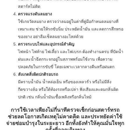
สตาร์ทไม่ติด
ตรวจแรงดันลมยาง
ใช้เกจวัดลมยาง ตรวจว่าลมอยู่ในค่าที่คู่มือกำหนดลมยางที่
เหมาะสม ช่วยให้รถขับนิ่ม ประหยัดน้ำมัน และลดการสึกหรอ
ของยาง อย่าลืมเช็คลมยางอะไหล่ด้วย
ตรวจระบบไฟและอุปกรณ์สำคัญ
ไฟหน้า ไฟท้าย ไฟเลี้ยว และไฟเบรก ต้องทำงานครบ ที่ปัดน้ำ
ฝนและน้ำฉีดกระจกอยู่ในสภาพพร้อมใช้งาน เพื่อความ
ปลอดภัยในการขับขี่ โดยเฉพาะเวลากลางคืนหรือฝนตก
สังเกตสิ่งผิดปกติรอบรถ
มีคราบน้ำมัน น้ำหล่อเย็น หรือของเหลวรั่ว หรือไม่มีสิ่ง
กีดขวางล้อ หรือใต้ท้องรถหรือเปล่า ฟังเสียงและดมกลิ่นผิด
ปกติ เช่น กลิ่นน้ำมันเชื้อเพลิงหรือกลิ่นไหม้
การใช้เวลาเพียงไม่กี่นาทีตรวจเช็กก่อนสตาร์ทรถ
ช่วยลดโอกาสเกิดเหตุไม่คาดคิด และประหยัดค่าใช้
จ่ายซ่อมบำรุงในระยะยาว อีกทั้งยังทำให้คุณมั่นใจทุก