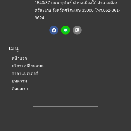
1540/37 ถนน ขุขันธ์ ตำบลเมืองใต้ อำเภอเมือง
ศรีสะเกษ จังหวัดศรีสะเกษ 33000
โทร.062-361-
9624
F
P
a
h
c
o
e
n
b
e
เมนู
o
-
o
s
k
q
หน้าแรก
u
บริการเปลี่ยนแบต
a
r
ราคาแบตเตอรี่
e
-
บทความ
a
ติดต่อเรา
l
t