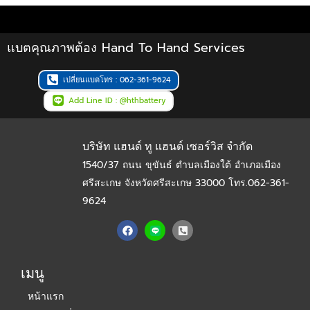
แบตคุณภาพต้อง Hand To Hand Services
เปลี่ยนแบตโทร : 062-361-9624
Add Line ID : @hthbattery
บริษัท แฮนด์ ทู แฮนด์ เซอร์วิส จำกัด
1540/37 ถนน ขุขันธ์ ตำบลเมืองใต้ อำเภอเมือง
ศรีสะเกษ จังหวัดศรีสะเกษ 33000
โทร.062-361-
9624
F
P
a
h
c
o
e
n
b
e
เมนู
o
-
o
s
หน้าแรก
k
q
u